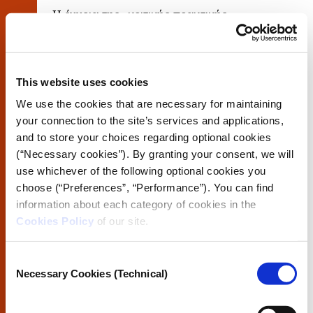
Η έννοια της «κριτικής πρακτικής
δεδομένων» κλείνει το μάτι στην έννοια
της «κριτικής τεχνικής πρακτικής» του
Φίλιπ Έιγκερ, την οποία ο ίδιος
περιγράφει σαν να πατάει κανείς «με το
This website uses cookies
ένα πόδι στο χειρωνακτικό έργο του
σχεδιασμού και με το άλλο στο
We use the cookies that are necessary for maintaining
αναστοχαστικό έργο της κριτικής» (Agre,
your connection to the site’s services and applications,
1997, σ. 155).
and to store your choices regarding optional cookies
Όπως έχουμε γράψει και αλλού, αυτό
(“Necessary cookies”). By granting your consent, we will
που μας ενδιαφέρει σε αυτόν τον τόμο
use whichever of the following optional cookies you
είναι να κατανοήσουμε πώς η κριτική
choose (“Preferences”, “Performance”). You can find
ενασχόληση με τα δεδομένα μπορεί να
information about each category of cookies in the
τροποποιήσει τις πρακτικές δεδομένων,
δίνοντας χώρο στη δημόσια φαντασία και
Cookies Policy
of our site.
στις δημόσιες παρεμβάσεις σχετικά με τις
πολιτικές δεδομένων (Gray, 2018· Gray
Consent
κ.α., 2018).
Necessary Cookies (Technical)
Selection
Παράλληλα με τη συνεισφορά
δημοσιογράφων δεδομένων και