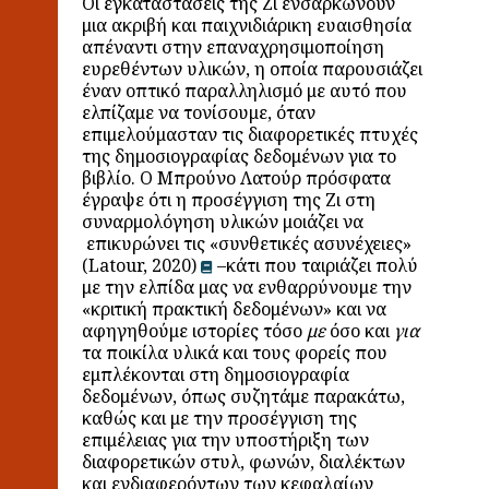
Οι εγκαταστάσεις της Ζι ενσαρκώνουν
μια ακριβή και παιχνιδιάρικη ευαισθησία
απέναντι στην επαναχρησιμοποίηση
ευρεθέντων υλικών, η οποία παρουσιάζει
έναν οπτικό παραλληλισμό με αυτό που
ελπίζαμε να τονίσουμε, όταν
επιμελούμασταν τις διαφορετικές πτυχές
της δημοσιογραφίας δεδομένων για το
βιβλίο. Ο Μπρούνο Λατούρ πρόσφατα
έγραψε ότι η προσέγγιση της Ζι στη
συναρμολόγηση υλικών μοιάζει να
επικυρώνει τις «συνθετικές ασυνέχειες»
(Latour, 2020)
–κάτι που ταιριάζει πολύ
με την ελπίδα μας να ενθαρρύνουμε την
«κριτική πρακτική δεδομένων» και να
αφηγηθούμε ιστορίες τόσο
με
όσο και
για
τα ποικίλα υλικά και τους φορείς που
εμπλέκονται στη δημοσιογραφία
δεδομένων, όπως συζητάμε παρακάτω,
καθώς και με την προσέγγιση της
επιμέλειας για την υποστήριξη των
διαφορετικών στυλ, φωνών, διαλέκτων
και ενδιαφερόντων των κεφαλαίων