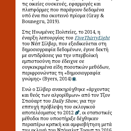
τις οικείες συσκευές, εφαρμογές και
πλατφόρμες που παράγουν δεδομένα
υπό ένα πιο σκοτεινό πρίσμα (Gray &
Bounegru, 2019).
Στις Ηνωμένες Πολιτείες, το 2014, η
έναρξη λειτουργίας του
FiveThirtyEight
του Νέιτ Σίλβερ, που εξειδικεύεται στη
δημοσιογραφία δεδομένων, έγινε δεκτή
με αντιδράσεις για την υπερβολική
εμπιστοσύνη που έδειχνε σε
συγκεκριμένα είδη ποσοτικών μεθόδων,
περιφρονώντας τη «δημοσιογραφία
γνώμης» (Byers, 2014)
.
Ενώ ο Σίλβερ ανακηρύχθηκε «άρχοντας
και θεός των αλγορίθμων» από τον Τζον
Στιούαρτ του
Daily
Show
, για την
επιτυχή πρόβλεψη του εκλογικού
αποτελέσματος το 2012
, οι στατιστικές
μέθοδοι που υποστήριξε δέχθηκαν
περαιτέρω κριτική και αμφισβήτηση μετά
την εκλογή του Ντόναλντ Τραμπ το 2016.