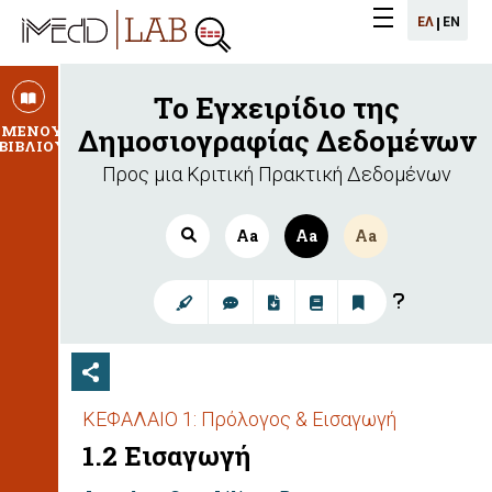
iMEdD
ΕΛ
ΕN
iMEdD
Menu
Lab
logo
logo
Το Εγχειρίδιο της
ΜΕΝΟΥ
Δημοσιογραφίας Δεδομένων
ΒΙΒΛΙΟΥ
Προς μια Κριτική Πρακτική Δεδομένων
Aa
Aa
Aa
ΚΕΦΑΛΑΙΟ 1: Πρόλογος & Εισαγωγή
1.2 Εισαγωγή