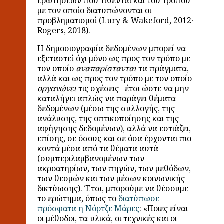
ερωτήσεων που τίθενται και του τρόπου
με τον οποίο διατυπώνονται οι
προβληματισμοί (Lury & Wakeford, 2012∙
Rogers, 2018).
Η δημοσιογραφία δεδομένων μπορεί να
εξεταστεί όχι μόνο ως προς τον τρόπο με
τον οποίο
αναπαρίστανται
τα πράγματα,
αλλά και ως προς τον τρόπο με τον οποίο
οργανώνει
τις σχέσεις –έτσι ώστε να μην
καταλήγει απλώς να παράγει θέματα
δεδομένων (μέσω της συλλογής, της
ανάλυσης, της οπτικοποίησης και της
αφήγησης δεδομένων), αλλά να εστιάζει,
επίσης, σε όσους και σε όσα έρχονται πιο
κοντά μέσα από τα θέματα αυτά
(συμπεριλαμβανομένων των
ακροατηρίων, των πηγών, των μεθόδων,
των θεσμών και των μέσων κοινωνικής
δικτύωσης). Έτσι, μπορούμε να θέσουμε
το ερώτημα, όπως το
διατύπωσε
πρόσφατα η Νόρτζε Μάρες
: «Ποιες είναι
οι μέθοδοι, τα υλικά, οι τεχνικές και οι