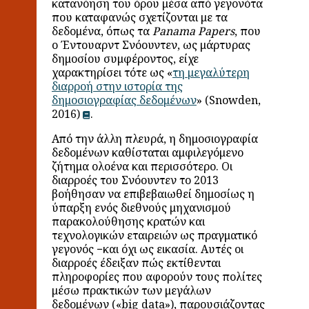
κατανόηση του όρου μέσα από γεγονότα
που καταφανώς σχετίζονται με τα
δεδομένα, όπως τα
Panama
Papers
, που
ο Έντουαρντ Σνόουντεν, ως μάρτυρας
δημοσίου συμφέροντος, είχε
χαρακτηρίσει τότε ως «
τη μεγαλύτερη
διαρροή στην ιστορία της
δημοσιογραφίας δεδομένων
» (Snowden,
2016)
.
Από την άλλη πλευρά, η δημοσιογραφία
δεδομένων καθίσταται αμφιλεγόμενο
ζήτημα ολοένα και περισσότερο. Οι
διαρροές του Σνόουντεν το 2013
βοήθησαν να επιβεβαιωθεί δημοσίως η
ύπαρξη ενός διεθνούς μηχανισμού
παρακολούθησης κρατών και
τεχνολογικών εταιρειών ως πραγματικό
γεγονός −και όχι ως εικασία. Αυτές οι
διαρροές έδειξαν πώς εκτίθενται
πληροφορίες που αφορούν τους πολίτες
μέσω πρακτικών των μεγάλων
δεδομένων («big data»), παρουσιάζοντας