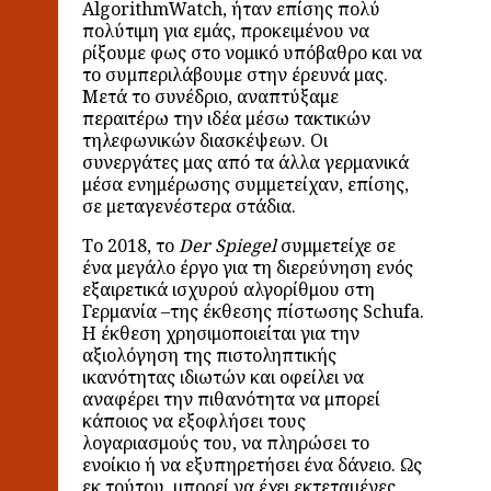
AlgorithmWatch, ήταν επίσης πολύ
πολύτιμη για εμάς, προκειμένου να
ρίξουμε φως στο νομικό υπόβαθρο και να
το συμπεριλάβουμε στην έρευνά μας.
Μετά το συνέδριο, αναπτύξαμε
περαιτέρω την ιδέα μέσω τακτικών
τηλεφωνικών διασκέψεων. Οι
συνεργάτες μας από τα άλλα γερμανικά
μέσα ενημέρωσης συμμετείχαν, επίσης,
σε μεταγενέστερα στάδια.
Το 2018, το
Der Spiegel
συμμετείχε σε
ένα μεγάλο έργο για τη διερεύνηση ενός
εξαιρετικά ισχυρού αλγορίθμου στη
Γερμανία –της έκθεσης πίστωσης Schufa.
Η έκθεση χρησιμοποιείται για την
αξιολόγηση της πιστοληπτικής
ικανότητας ιδιωτών και οφείλει να
αναφέρει την πιθανότητα να μπορεί
κάποιος να εξοφλήσει τους
λογαριασμούς του, να πληρώσει το
ενοίκιο ή να εξυπηρετήσει ένα δάνειο. Ως
εκ τούτου, μπορεί να έχει εκτεταμένες