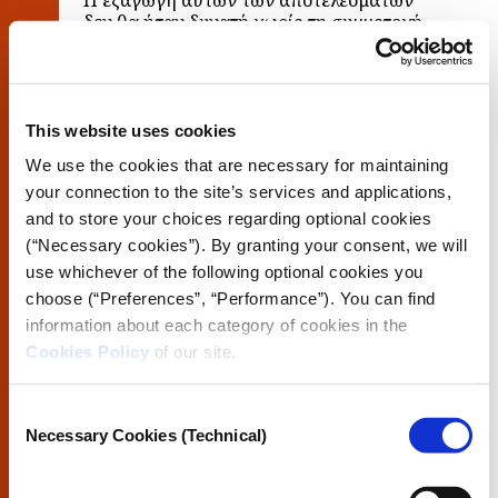
Η εξαγωγή αυτών των αποτελεσμάτων
δεν θα ήταν δυνατή χωρίς τη συμμετοχή
πολλών εθελοντών και υποστηρικτών. Η
εκστρατεία crowdfunding
ήταν σε
μεγάλο βαθμό επιτυχής και η
χρηματοδότηση του λογισμικού
This website uses cookies
εξασφαλίστηκε βάσει πλάνου
. Και
στη διαδικασία του crowdsourcing που
We use the cookies that are necessary for maintaining
ακολούθησε, περίπου 2.800 άτομα
your connection to the site’s services and applications,
έστειλαν τις προσωπικές τους εκθέσεις
and to store your choices regarding optional cookies
πίστωσης. Το δείγμα αυτό δεν ήταν,
φυσικά, αντιπροσωπευτικό, αλλά
(“Necessary cookies”). By granting your consent, we will
διασφάλιζε επαρκώς, τη διαφοροποίηση
use whichever of the following optional cookies you
του δείγματος για να αποκαλύψει τα
choose (“Preferences”, “Performance”). You can find
ευρήματα που περιγράφονται.
information about each category of cookies in the
Cookies Policy
of our site.
Δείκτες επιπτώσεων και
επιτυχίας
Consent
Τόσο η έρευνα για το Facebook όσο και η
Necessary Cookies (Technical)
Selection
έρευνα για τη Google ήταν μάλλον μη
θεαματικές από άποψη ευρημάτων και