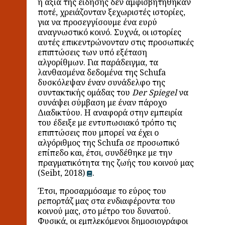
η αξία της είδησης δεν αμφισβητήθηκαν
ποτέ, χρειάζονταν ξεχωριστές ιστορίες,
για να προσεγγίσουμε ένα ευρύ
αναγνωστικό κοινό. Συχνά, οι ιστορίες
αυτές επικεντρώνονταν στις προσωπικές
επιπτώσεις των υπό εξέταση
αλγορίθμων. Για παράδειγμα, τα
λανθασμένα δεδομένα της Schufa
δυσκόλεψαν έναν συνάδελφο της
συντακτικής ομάδας του
Der Spiegel
να
συνάψει σύμβαση με έναν πάροχο
Διαδικτύου. Η
αναφορά στην εμπειρία
του έδειξε με εντυπωσιακό τρόπο τις
επιπτώσεις που μπορεί να έχει ο
αλγόριθμος της Schufa σε προσωπικό
επίπεδο και, έτσι, συνδέθηκε με την
πραγματικότητα της ζωής του κοινού μας
(Seibt, 2018)
.
Έτσι, προσαρμόσαμε το εύρος του
ρεπορτάζ μας στα ενδιαφέροντα του
κοινού μας, στο μέτρο του δυνατού.
Φυσικά, οι εμπλεκόμενοι δημοσιογράφοι