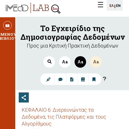
iMEdD
ΕΛ
ΕN
iMEdD
Menu
Lab
logo
logo
Το Εγχειρίδιο της
ΜΕΝΟΥ
Δημοσιογραφίας Δεδομένων
ΒΙΒΛΙΟΥ
Προς μια Κριτική Πρακτική Δεδομένων
Aa
Aa
Aa
ΚΕΦΑΛΑΙΟ 6: Διερευνώντας τα
Δεδομένα, τις Πλατφόρμες και τους
Αλγορίθμους