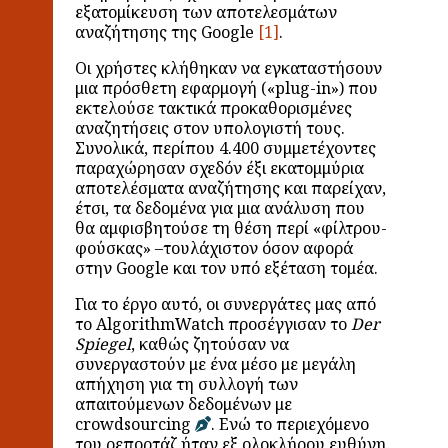
εξατομίκευση των αποτελεσμάτων
αναζήτησης της Google
.
Οι χρήστες κλήθηκαν να εγκαταστήσουν
μια πρόσθετη εφαρμογή («plug-in») που
εκτελούσε τακτικά προκαθορισμένες
αναζητήσεις στον υπολογιστή τους.
Συνολικά, περίπου 4.400 συμμετέχοντες
παραχώρησαν σχεδόν έξι εκατομμύρια
αποτελέσματα αναζήτησης και παρείχαν,
έτσι, τα δεδομένα για μια ανάλυση που
θα αμφισβητούσε τη θέση περί «φίλτρου-
φούσκας» –τουλάχιστον όσον αφορά
στην Google και τον υπό εξέταση τομέα.
Για το έργο αυτό, οι συνεργάτες μας από
το AlgorithmWatch προσέγγισαν το
Der
Spiegel
, καθώς ζητούσαν να
συνεργαστούν με ένα μέσο με μεγάλη
απήχηση για τη συλλογή των
απαιτούμενων δεδομένων με
crowdsourcing
. Ενώ το περιεχόμενο
του ρεπορτάζ ήταν εξ ολοκλήρου ευθύνη