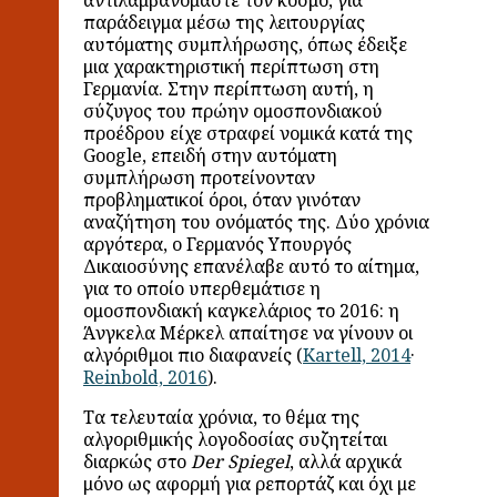
αντιλαμβανόμαστε τον κόσμο, για
παράδειγμα μέσω της λειτουργίας
αυτόματης συμπλήρωσης, όπως έδειξε
μια χαρακτηριστική περίπτωση στη
Γερμανία. Στην περίπτωση αυτή, η
σύζυγος του πρώην ομοσπονδιακού
προέδρου είχε στραφεί νομικά κατά της
Google, επειδή στην αυτόματη
συμπλήρωση προτείνονταν
προβληματικοί όροι, όταν γινόταν
αναζήτηση του ονόματός της. Δύο χρόνια
αργότερα, ο Γερμανός Υπουργός
Δικαιοσύνης επανέλαβε αυτό το αίτημα,
για το οποίο υπερθεμάτισε η
ομοσπονδιακή καγκελάριος το 2016: η
Άνγκελα Μέρκελ απαίτησε να γίνουν οι
αλγόριθμοι πιο διαφανείς (
Kartell, 2014
·
Reinbold, 2016
).
Τα τελευταία χρόνια, το θέμα της
αλγοριθμικής λογοδοσίας συζητείται
διαρκώς στο
Der Spiegel
, αλλά αρχικά
μόνο ως αφορμή για ρεπορτάζ και όχι με