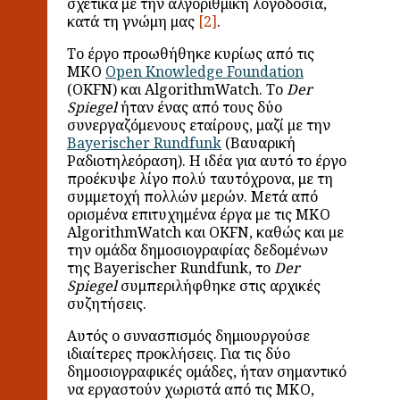
σχετικά με την αλγοριθμική λογοδοσία,
κατά τη γνώμη μας
.
Το έργο προωθήθηκε κυρίως από τις
ΜΚΟ
Open Knowledge Foundation
(OKFN) και AlgorithmWatch. Το
Der
Spiegel
ήταν ένας από τους δύο
συνεργαζόμενους εταίρους, μαζί με την
Bayerischer Rundfunk
(Βαυαρική
Ραδιοτηλεόραση). Η ιδέα για αυτό το έργο
προέκυψε λίγο πολύ ταυτόχρονα, με τη
συμμετοχή πολλών μερών. Μετά από
ορισμένα επιτυχημένα έργα με τις ΜΚΟ
AlgorithmWatch και OKFN, καθώς και με
την ομάδα δημοσιογραφίας δεδομένων
της Bayerischer Rundfunk, το
Der
Spiegel
συμπεριλήφθηκε στις αρχικές
συζητήσεις.
Αυτός ο συνασπισμός δημιουργούσε
ιδιαίτερες προκλήσεις. Για τις δύο
δημοσιογραφικές ομάδες, ήταν σημαντικό
να εργαστούν χωριστά από τις ΜΚΟ,