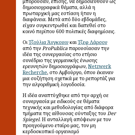
μπορούσαν, επίσης, να δημοσιευθούν ως
δημοσιογραφικά θέματα, αλλά η
πρωταρχική μας εστίαση ήταν η
διαφάνεια. Μετά από δύο εβδομάδες,
είχαν συγκεντρωθεί και διατεθεί στο
κοινό περίπου 600 πολιτικές διαφημίσεις.
Οι
Τζούλια Άνγκουιν
και
Τζεφ Λάρσον
από την
ProPublica
παρουσίασαν την
ιδέα της συνεργασίας στο ετήσιο
συνέδριο της γερμανικής ένωσης
ερευνητών δημοσιογράφων,
Netzwerk
Recherche
, στο Αμβούργο, όπου έκαναν
μια συζήτηση σχετικά με το ρεπορτάζ για
την αλγοριθμική λογοδοσία.
Η ιδέα αναπτύχθηκε από την αρχή σε
συνεργασία με ειδικούς σε θέματα
τεχνικής και μεθοδολογίας από διάφορα
τμήματα της αίθουσας σύνταξης του
Der
Spiegel
. Η ανταλλαγή απόψεων με τον
προηγούμενο εταίρο μας, τον μη
κερδοσκοπικό οργανισμό